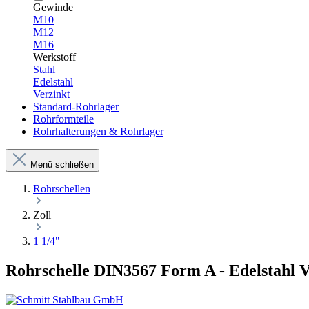
Gewinde
M10
M12
M16
Werkstoff
Stahl
Edelstahl
Verzinkt
Standard-Rohrlager
Rohrformteile
Rohrhalterungen & Rohrlager
Menü schließen
Rohrschellen
Zoll
1 1/4"
Rohrschelle DIN3567 Form A - Edelstahl V