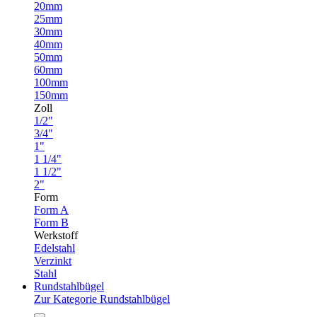
20mm
25mm
30mm
40mm
50mm
60mm
100mm
150mm
Zoll
1/2"
3/4"
1"
1 1/4"
1 1/2"
2"
Form
Form A
Form B
Werkstoff
Edelstahl
Verzinkt
Stahl
Rundstahlbügel
Zur Kategorie Rundstahlbügel