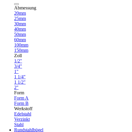
Abmessung
20mm
25mm
30mm
40mm
50mm
60mm
100mm
150mm
Zoll
1/2"
3/4"
1"
1 1/4"
1 1/2"
2"
Form
Form A
Form B
Werkstoff
Edelstahl
Verzinkt
Stahl
Rundstahlbügel