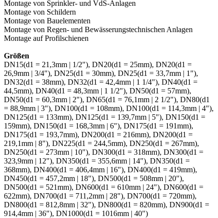
Montage von Sprinkler- und VdS-Anlagen
Montage von Schildern
Montage von Bauelementen
Montage von Regen- und Bewässerungstechnischen Anlagen
Montage auf Profilschienen
Größen
DN15(d1 = 21,3mm | 1/2"), DN20(d1 = 25mm), DN20(d1 =
26,9mm | 3/4"), DN25(d1 = 30mm), DN25(d1 = 33,7mm | 1"),
DN32(d1 = 38mm), DN32(d1 = 42,4mm | 1 1/4"), DN40(d1 =
44,5mm), DN40(d1 = 48,3mm | 1 1/2"), DN50(d1 = 57mm),
DN50(d1 = 60,3mm | 2"), DN65(d1 = 76,1mm | 2 1/2"), DN80(d1
= 88,9mm | 3"), DN100(d1 = 108mm), DN100(d1 = 114,3mm | 4"),
DN125(d1 = 133mm), DN125(d1 = 139,7mm | 5"), DN150(d1 =
159mm), DN150(d1 = 168,3mm | 6"), DN175(d1 = 191mm),
DN175(d1 = 193,7mm), DN200(d1 = 216mm), DN200(d1 =
219,1mm | 8"), DN225(d1 = 244,5mm), DN250(d1 = 267mm),
DN250(d1 = 273mm | 10"), DN300(d1 = 318mm), DN300(d1 =
323,9mm | 12"), DN350(d1 = 355,6mm | 14"), DN350(d1 =
368mm), DN400(d1 = 406,4mm | 16"), DN400(d1 = 419mm),
DN450(d1 = 457,2mm | 18"), DN500(d1 = 508mm | 20"),
DN500(d1 = 521mm), DN600(d1 = 610mm | 24"), DN600(d1 =
622mm), DN700(d1 = 711,2mm | 28"), DN700(d1 = 720mm),
DN800(d1 = 812,8mm | 32"), DN800(d1 = 820mm), DN900(d1 =
914,4mm | 36"), DN1000(d1 = 1016mm | 40")