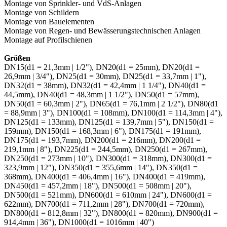
Montage von Sprinkler- und VdS-Anlagen
Montage von Schildern
Montage von Bauelementen
Montage von Regen- und Bewässerungstechnischen Anlagen
Montage auf Profilschienen
Größen
DN15(d1 = 21,3mm | 1/2"), DN20(d1 = 25mm), DN20(d1 =
26,9mm | 3/4"), DN25(d1 = 30mm), DN25(d1 = 33,7mm | 1"),
DN32(d1 = 38mm), DN32(d1 = 42,4mm | 1 1/4"), DN40(d1 =
44,5mm), DN40(d1 = 48,3mm | 1 1/2"), DN50(d1 = 57mm),
DN50(d1 = 60,3mm | 2"), DN65(d1 = 76,1mm | 2 1/2"), DN80(d1
= 88,9mm | 3"), DN100(d1 = 108mm), DN100(d1 = 114,3mm | 4"),
DN125(d1 = 133mm), DN125(d1 = 139,7mm | 5"), DN150(d1 =
159mm), DN150(d1 = 168,3mm | 6"), DN175(d1 = 191mm),
DN175(d1 = 193,7mm), DN200(d1 = 216mm), DN200(d1 =
219,1mm | 8"), DN225(d1 = 244,5mm), DN250(d1 = 267mm),
DN250(d1 = 273mm | 10"), DN300(d1 = 318mm), DN300(d1 =
323,9mm | 12"), DN350(d1 = 355,6mm | 14"), DN350(d1 =
368mm), DN400(d1 = 406,4mm | 16"), DN400(d1 = 419mm),
DN450(d1 = 457,2mm | 18"), DN500(d1 = 508mm | 20"),
DN500(d1 = 521mm), DN600(d1 = 610mm | 24"), DN600(d1 =
622mm), DN700(d1 = 711,2mm | 28"), DN700(d1 = 720mm),
DN800(d1 = 812,8mm | 32"), DN800(d1 = 820mm), DN900(d1 =
914,4mm | 36"), DN1000(d1 = 1016mm | 40")