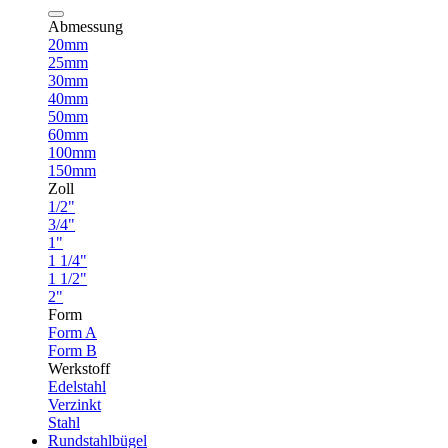
Abmessung
20mm
25mm
30mm
40mm
50mm
60mm
100mm
150mm
Zoll
1/2"
3/4"
1"
1 1/4"
1 1/2"
2"
Form
Form A
Form B
Werkstoff
Edelstahl
Verzinkt
Stahl
Rundstahlbügel