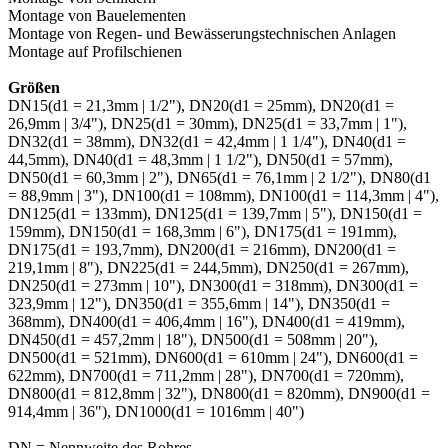
Montage von Bauelementen
Montage von Regen- und Bewässerungstechnischen Anlagen
Montage auf Profilschienen
Größen
DN15(d1 = 21,3mm | 1/2"), DN20(d1 = 25mm), DN20(d1 =
26,9mm | 3/4"), DN25(d1 = 30mm), DN25(d1 = 33,7mm | 1"),
DN32(d1 = 38mm), DN32(d1 = 42,4mm | 1 1/4"), DN40(d1 =
44,5mm), DN40(d1 = 48,3mm | 1 1/2"), DN50(d1 = 57mm),
DN50(d1 = 60,3mm | 2"), DN65(d1 = 76,1mm | 2 1/2"), DN80(d1
= 88,9mm | 3"), DN100(d1 = 108mm), DN100(d1 = 114,3mm | 4"),
DN125(d1 = 133mm), DN125(d1 = 139,7mm | 5"), DN150(d1 =
159mm), DN150(d1 = 168,3mm | 6"), DN175(d1 = 191mm),
DN175(d1 = 193,7mm), DN200(d1 = 216mm), DN200(d1 =
219,1mm | 8"), DN225(d1 = 244,5mm), DN250(d1 = 267mm),
DN250(d1 = 273mm | 10"), DN300(d1 = 318mm), DN300(d1 =
323,9mm | 12"), DN350(d1 = 355,6mm | 14"), DN350(d1 =
368mm), DN400(d1 = 406,4mm | 16"), DN400(d1 = 419mm),
DN450(d1 = 457,2mm | 18"), DN500(d1 = 508mm | 20"),
DN500(d1 = 521mm), DN600(d1 = 610mm | 24"), DN600(d1 =
622mm), DN700(d1 = 711,2mm | 28"), DN700(d1 = 720mm),
DN800(d1 = 812,8mm | 32"), DN800(d1 = 820mm), DN900(d1 =
914,4mm | 36"), DN1000(d1 = 1016mm | 40")
DN = Nennweite des Rohres