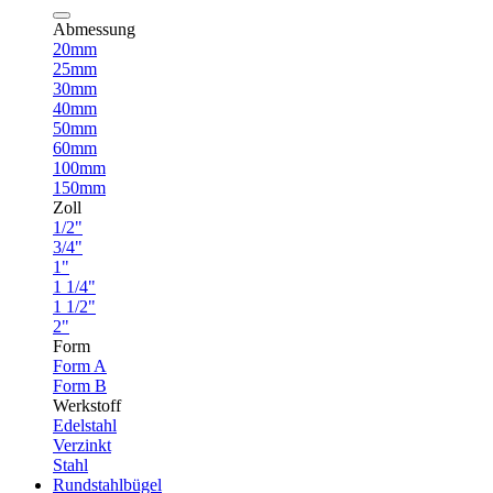
Abmessung
20mm
25mm
30mm
40mm
50mm
60mm
100mm
150mm
Zoll
1/2"
3/4"
1"
1 1/4"
1 1/2"
2"
Form
Form A
Form B
Werkstoff
Edelstahl
Verzinkt
Stahl
Rundstahlbügel