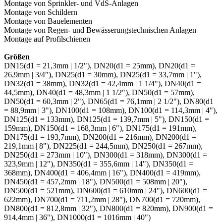
Montage von Sprinkler- und VdS-Anlagen
Montage von Schildern
Montage von Bauelementen
Montage von Regen- und Bewässerungstechnischen Anlagen
Montage auf Profilschienen
Größen
DN15(d1 = 21,3mm | 1/2"), DN20(d1 = 25mm), DN20(d1 =
26,9mm | 3/4"), DN25(d1 = 30mm), DN25(d1 = 33,7mm | 1"),
DN32(d1 = 38mm), DN32(d1 = 42,4mm | 1 1/4"), DN40(d1 =
44,5mm), DN40(d1 = 48,3mm | 1 1/2"), DN50(d1 = 57mm),
DN50(d1 = 60,3mm | 2"), DN65(d1 = 76,1mm | 2 1/2"), DN80(d1
= 88,9mm | 3"), DN100(d1 = 108mm), DN100(d1 = 114,3mm | 4"),
DN125(d1 = 133mm), DN125(d1 = 139,7mm | 5"), DN150(d1 =
159mm), DN150(d1 = 168,3mm | 6"), DN175(d1 = 191mm),
DN175(d1 = 193,7mm), DN200(d1 = 216mm), DN200(d1 =
219,1mm | 8"), DN225(d1 = 244,5mm), DN250(d1 = 267mm),
DN250(d1 = 273mm | 10"), DN300(d1 = 318mm), DN300(d1 =
323,9mm | 12"), DN350(d1 = 355,6mm | 14"), DN350(d1 =
368mm), DN400(d1 = 406,4mm | 16"), DN400(d1 = 419mm),
DN450(d1 = 457,2mm | 18"), DN500(d1 = 508mm | 20"),
DN500(d1 = 521mm), DN600(d1 = 610mm | 24"), DN600(d1 =
622mm), DN700(d1 = 711,2mm | 28"), DN700(d1 = 720mm),
DN800(d1 = 812,8mm | 32"), DN800(d1 = 820mm), DN900(d1 =
914,4mm | 36"), DN1000(d1 = 1016mm | 40")