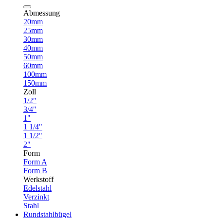
Abmessung
20mm
25mm
30mm
40mm
50mm
60mm
100mm
150mm
Zoll
1/2"
3/4"
1"
1 1/4"
1 1/2"
2"
Form
Form A
Form B
Werkstoff
Edelstahl
Verzinkt
Stahl
Rundstahlbügel