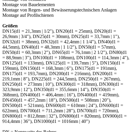
Montage von Bauelementen
Montage von Regen- und Bewässerungstechnischen Anlagen
Montage auf Profilschienen
Größen
DN15(d1 = 21,3mm | 1/2"), DN20(d1 = 25mm), DN20(d1 =
26,9mm | 3/4"), DN25(d1 = 30mm), DN25(d1 = 33,7mm | 1"),
DN32(d1 = 38mm), DN32(d1 = 42,4mm | 1 1/4"), DN40(d1 =
44,5mm), DN40(d1 = 48,3mm | 1 1/2"), DN50(d1 = 57mm),
DN50(d1 = 60,3mm | 2"), DN65(d1 = 76,1mm | 2 1/2"), DN80(d1
= 88,9mm | 3"), DN100(d1 = 108mm), DN100(d1 = 114,3mm | 4"),
DN125(d1 = 133mm), DN125(d1 = 139,7mm | 5"), DN150(d1 =
159mm), DN150(d1 = 168,3mm | 6"), DN175(d1 = 191mm),
DN175(d1 = 193,7mm), DN200(d1 = 216mm), DN200(d1 =
219,1mm | 8"), DN225(d1 = 244,5mm), DN250(d1 = 267mm),
DN250(d1 = 273mm | 10"), DN300(d1 = 318mm), DN300(d1 =
323,9mm | 12"), DN350(d1 = 355,6mm | 14"), DN350(d1 =
368mm), DN400(d1 = 406,4mm | 16"), DN400(d1 = 419mm),
DN450(d1 = 457,2mm | 18"), DN500(d1 = 508mm | 20"),
DN500(d1 = 521mm), DN600(d1 = 610mm | 24"), DN600(d1 =
622mm), DN700(d1 = 711,2mm | 28"), DN700(d1 = 720mm),
DN800(d1 = 812,8mm | 32"), DN800(d1 = 820mm), DN900(d1 =
914,4mm | 36"), DN1000(d1 = 1016mm | 40")
DN = Nennweite des Rohres