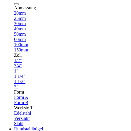
Abmessung
20mm
25mm
30mm
40mm
50mm
60mm
100mm
150mm
Zoll
1/2"
3/4"
1"
1 1/4"
1 1/2"
2"
Form
Form A
Form B
Werkstoff
Edelstahl
Verzinkt
Stahl
Rundstahlbügel