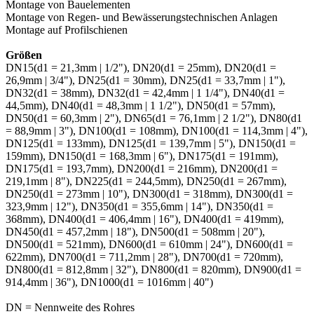
Montage von Bauelementen
Montage von Regen- und Bewässerungstechnischen Anlagen
Montage auf Profilschienen
Größen
DN15(d1 = 21,3mm | 1/2"), DN20(d1 = 25mm), DN20(d1 =
26,9mm | 3/4"), DN25(d1 = 30mm), DN25(d1 = 33,7mm | 1"),
DN32(d1 = 38mm), DN32(d1 = 42,4mm | 1 1/4"), DN40(d1 =
44,5mm), DN40(d1 = 48,3mm | 1 1/2"), DN50(d1 = 57mm),
DN50(d1 = 60,3mm | 2"), DN65(d1 = 76,1mm | 2 1/2"), DN80(d1
= 88,9mm | 3"), DN100(d1 = 108mm), DN100(d1 = 114,3mm | 4"),
DN125(d1 = 133mm), DN125(d1 = 139,7mm | 5"), DN150(d1 =
159mm), DN150(d1 = 168,3mm | 6"), DN175(d1 = 191mm),
DN175(d1 = 193,7mm), DN200(d1 = 216mm), DN200(d1 =
219,1mm | 8"), DN225(d1 = 244,5mm), DN250(d1 = 267mm),
DN250(d1 = 273mm | 10"), DN300(d1 = 318mm), DN300(d1 =
323,9mm | 12"), DN350(d1 = 355,6mm | 14"), DN350(d1 =
368mm), DN400(d1 = 406,4mm | 16"), DN400(d1 = 419mm),
DN450(d1 = 457,2mm | 18"), DN500(d1 = 508mm | 20"),
DN500(d1 = 521mm), DN600(d1 = 610mm | 24"), DN600(d1 =
622mm), DN700(d1 = 711,2mm | 28"), DN700(d1 = 720mm),
DN800(d1 = 812,8mm | 32"), DN800(d1 = 820mm), DN900(d1 =
914,4mm | 36"), DN1000(d1 = 1016mm | 40")
DN = Nennweite des Rohres