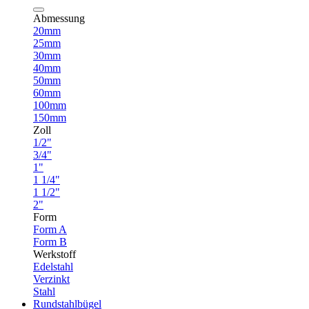
Abmessung
20mm
25mm
30mm
40mm
50mm
60mm
100mm
150mm
Zoll
1/2"
3/4"
1"
1 1/4"
1 1/2"
2"
Form
Form A
Form B
Werkstoff
Edelstahl
Verzinkt
Stahl
Rundstahlbügel