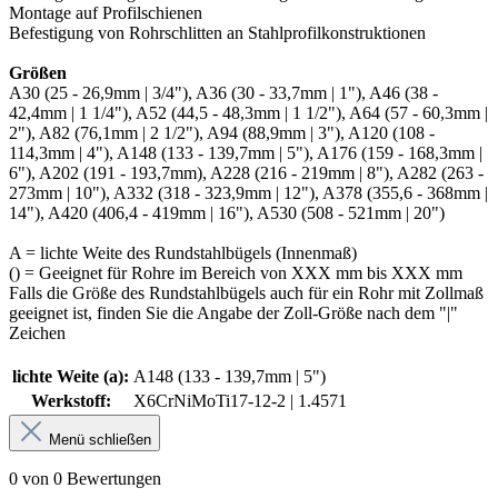
Montage auf Profilschienen
Befestigung von Rohrschlitten an Stahlprofilkonstruktionen
Größen
A30 (25 - 26,9mm | 3/4"), A36 (30 - 33,7mm | 1"), A46 (38 -
42,4mm | 1 1/4"), A52 (44,5 - 48,3mm | 1 1/2"), A64 (57 - 60,3mm |
2"), A82 (76,1mm | 2 1/2"), A94 (88,9mm | 3"), A120 (108 -
114,3mm | 4"), A148 (133 - 139,7mm | 5"), A176 (159 - 168,3mm |
6"), A202 (191 - 193,7mm), A228 (216 - 219mm | 8"), A282 (263 -
273mm | 10"), A332 (318 - 323,9mm | 12"), A378 (355,6 - 368mm |
14"), A420 (406,4 - 419mm | 16"), A530 (508 - 521mm | 20")
A = lichte Weite des Rundstahlbügels (Innenmaß)
() = Geeignet für Rohre im Bereich von XXX mm bis XXX mm
Falls die Größe des Rundstahlbügels auch für ein Rohr mit Zollmaß
geeignet ist, finden Sie die Angabe der Zoll-Größe nach dem "|"
Zeichen
lichte Weite (a):
A148 (133 - 139,7mm | 5")
Werkstoff:
X6CrNiMoTi17-12-2 | 1.4571
Menü schließen
0 von 0 Bewertungen