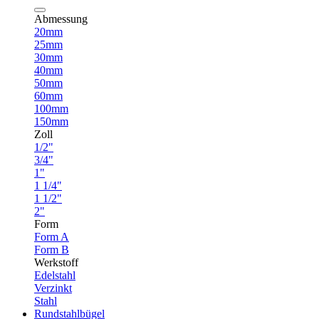
Abmessung
20mm
25mm
30mm
40mm
50mm
60mm
100mm
150mm
Zoll
1/2"
3/4"
1"
1 1/4"
1 1/2"
2"
Form
Form A
Form B
Werkstoff
Edelstahl
Verzinkt
Stahl
Rundstahlbügel