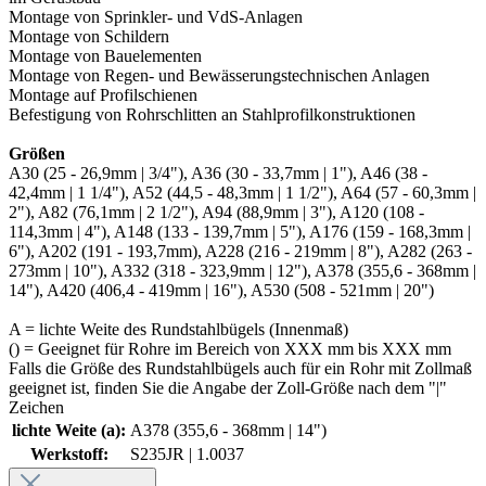
Montage von Sprinkler- und VdS-Anlagen
Montage von Schildern
Montage von Bauelementen
Montage von Regen- und Bewässerungstechnischen Anlagen
Montage auf Profilschienen
Befestigung von Rohrschlitten an Stahlprofilkonstruktionen
Größen
A30 (25 - 26,9mm | 3/4"), A36 (30 - 33,7mm | 1"), A46 (38 -
42,4mm | 1 1/4"), A52 (44,5 - 48,3mm | 1 1/2"), A64 (57 - 60,3mm |
2"), A82 (76,1mm | 2 1/2"), A94 (88,9mm | 3"), A120 (108 -
114,3mm | 4"), A148 (133 - 139,7mm | 5"), A176 (159 - 168,3mm |
6"), A202 (191 - 193,7mm), A228 (216 - 219mm | 8"), A282 (263 -
273mm | 10"), A332 (318 - 323,9mm | 12"), A378 (355,6 - 368mm |
14"), A420 (406,4 - 419mm | 16"), A530 (508 - 521mm | 20")
A = lichte Weite des Rundstahlbügels (Innenmaß)
() = Geeignet für Rohre im Bereich von XXX mm bis XXX mm
Falls die Größe des Rundstahlbügels auch für ein Rohr mit Zollmaß
geeignet ist, finden Sie die Angabe der Zoll-Größe nach dem "|"
Zeichen
lichte Weite (a):
A378 (355,6 - 368mm | 14")
Werkstoff:
S235JR | 1.0037